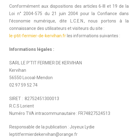
Conformément aux dispositions des articles 6-III et 19 de la
Loi n° 2004-575 du 21 juin 2004 pour la Confiance dans
l’économie numérique, dite L.C.E.N., nous portons à la
connaissance des utilisateurs et visiteurs du site :
le-ptit-fermier-de-kervihan.fr
les informations suivantes :
Informations légales :
SARL LE P’TIT FERMIER DE KERVIHAN
Kervihan
56550 Locoal-Mendon
02 97 59 52 74
SIRET : 82752451300013
R.C.S Lorient
Numéro TVA intracommunautaire : FR74827524513
Responsable de la publication : Joyeux Lydie
leptitfermierdekervihan@orange.fr